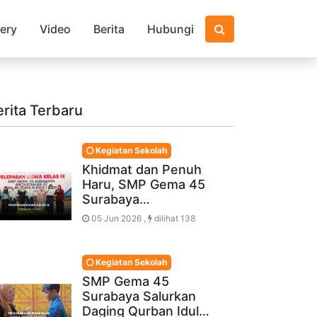
lery
Video
Berita
Hubungi
erita Terbaru
Kegiatan Sekolah
Khidmat dan Penuh
Haru, SMP Gema 45
Surabaya…
05 Jun 2026 ,
dilihat 138
Kegiatan Sekolah
SMP Gema 45
Surabaya Salurkan
Daging Qurban Idul…