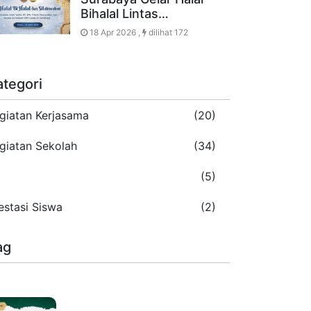
Bihalal Lintas…
18 Apr 2026 ,
dilihat 172
ategori
giatan Kerjasama
(20)
giatan Sekolah
(34)
5
(5)
estasi Siswa
(2)
ag