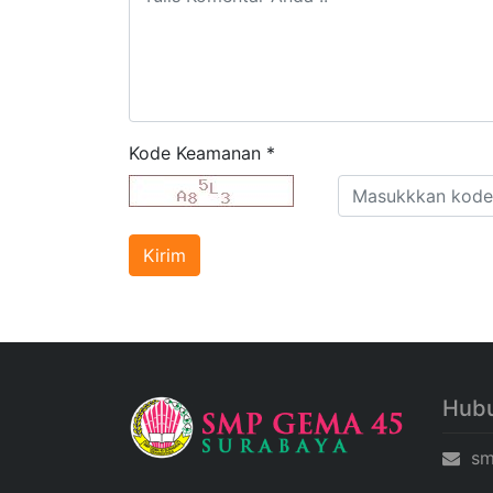
Kode Keamanan
*
Hubu
sm