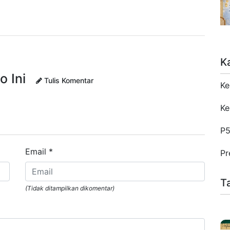
K
o Ini
Tulis Komentar
Ke
Ke
P
Email
*
Pr
T
(Tidak ditampilkan dikomentar)