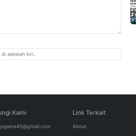
ngi Kami
Link Terkait
pgema45@gmail.com
About