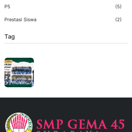
P5
(5)
Prestasi Siswa
(2)
Tag